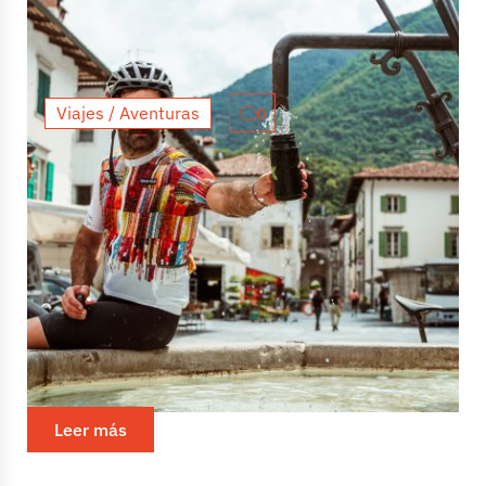
Viajes / Aventuras
0
FVG Bike Trail: Italia más allá de
lo evidente
Una de las características que definen a Italia es su
diversidad. De una región a otra, los paisajes, la
gastronomía y la arquitectura cambian drásticamente.
Esta...
Leer más