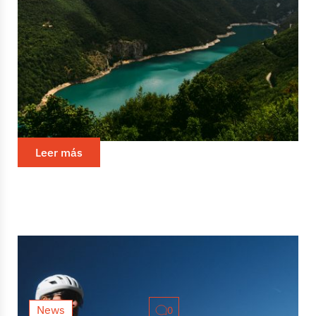
Among the Giants 8: Edge of the
Fjords (preview)
Among the Giants está a la vuelta de la esquina, un
proyecto que nos enorgullece compartir una edición
más. Y ya van ocho. ¿La nueva? Del 31 de mayo al 4 de
junio en...
Leer más
News
0