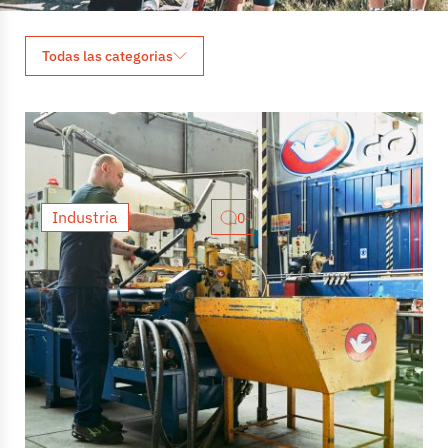
Todas las categorias
Industria
0
Acercándonos a la industria:
Columbus
Si alguna vez has formado parte de una conversación