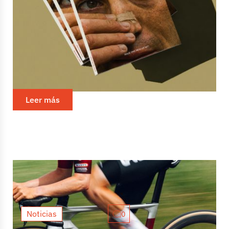
Presentación del Issue One: Ride
or Art
Con el lanzamiento del primer volumen de la revista
impresa, Raw Cycling Magazine inició una nueva etapa,
y tras los agradables comentarios de los lectores,...
Leer más
Noticias
0