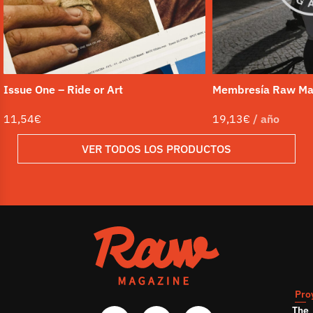
Issue One – Ride or Art
Membresía Raw Ma
11,54
€
19,13
€
/ año
VER TODOS LOS PRODUCTOS
Pro
The