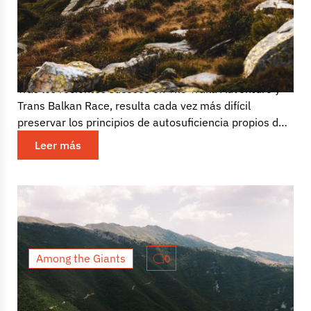
Ultrashooting: Desafíos de las
carreras sin apoyo desde la
perspectiva de un equipo de
media
Tras los recientes sucesos en The Traka Adventure y
Trans Balkan Race, resulta cada vez más difícil
preservar los principios de autosuficiencia propios de
las pruebas...
Leer más
Among the Giants
0