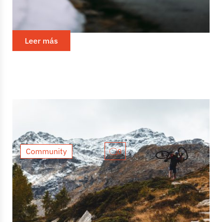
Noruega no puede considerarse una popular
destinación ciclista. No aparece en las listas
habituales de “los mejores puertos de Europa” ni
presume de un cicloturismo...
Leer más
Community
0