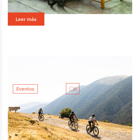
sobre bicicletas de acero, probablemente "Columbus"
haya formado parte de ella de una forma u otra. Su
logotipo rara...
Leer más
Eventos
0
Grava Lybica: Un prometedor