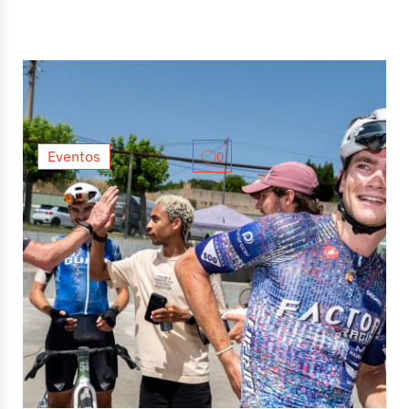
Eventos
0
Pure Gravel proves there is still
room for grassroots gravel in
Girona
El panorama del ciclismo de gravel en Girona está en
su mejor momento. Con eventos como The Traka o Sea