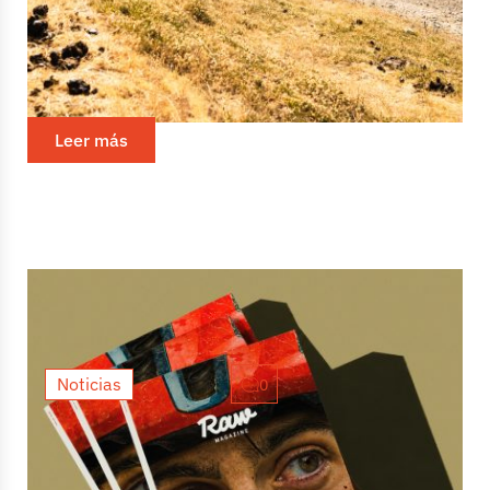
debut
El pasado fin de semana, Llívia prometía descubrirnos
el "gravel d'alçada", y vaya si lo hizo. Grava Lybica
convirtió el enclave pirenaico en el epicentro del...
Leer más
Noticias
0