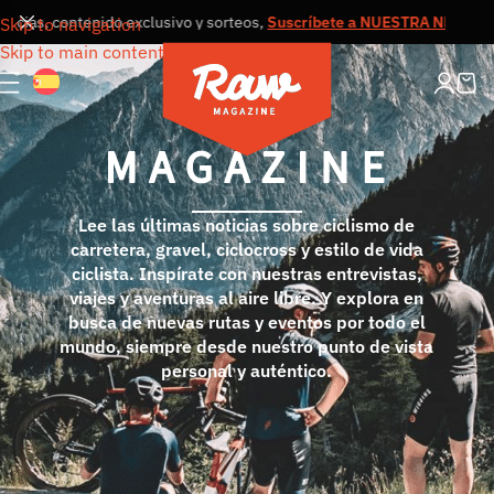
s, contenido exclusivo y sorteos,
Suscríbete a NUESTRA NEWSLETTER
Skip to navigation
Skip to main content
Lee las últimas noticias sobre ciclismo de
carretera, gravel, ciclocross y estilo de vida
ciclista. Inspírate con nuestras entrevistas,
viajes y aventuras al aire libre. Y explora en
busca de nuevas rutas y eventos por todo el
mundo, siempre desde nuestro punto de vista
personal y auténtico.