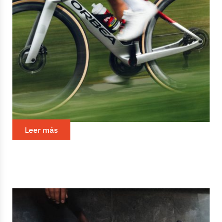
Orbea replantea la aerodinámica
con la nueva Orca Aero
En un pelotón profesional que cada temporada bate
récords de velocidad, la aerodinámica ha dejado de ser
una cuestión exclusiva del cuadro para convertirse en
un...
Leer más