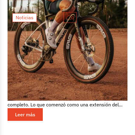
Noticias
0
La nueva gama de ruedas ENVE G
SES representa una visión más
rápida del gravel
Desde que ENVE lanzó en 2018 sus primeras ruedas
específicas para gravel, la disciplina ha cambiado por
completo. Lo que comenzó como una extensión del
ciclismo de...
Leer más