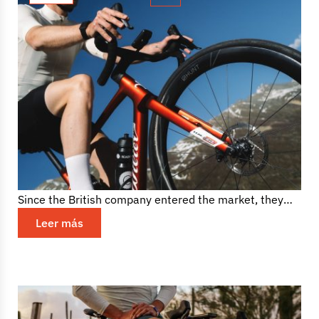
HUNT pushes aero climbing
performance further with new AM
Limitless range
For a brand like Hunt Bike Wheels, innovation has
never been about chasing headline numbers alone.
Since the British company entered the market, they
have consistently...
Leer más