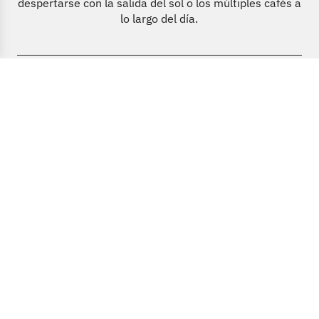
despertarse con la salida del sol o los múltiples cafés a
lo largo del día.
Próxima
Si estás
Actualmente
Escríbenos