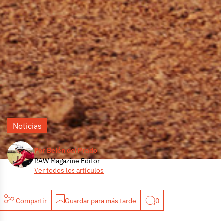
Noticias
Por Belén del Prado
RAW Magazine Editor
Ver todos los artículos
Compartir
Guardar para más tarde
0