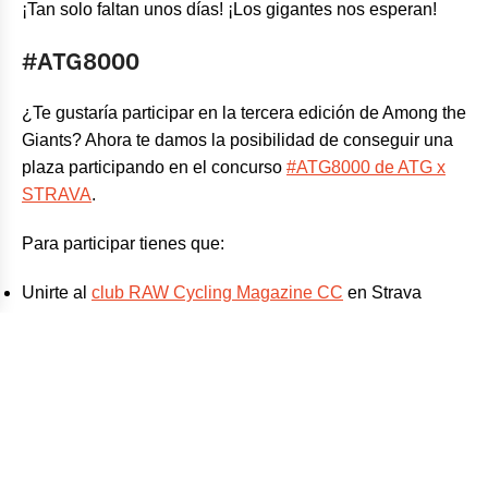
¡Tan solo faltan unos días! ¡Los gigantes nos esperan!
#ATG8000
¿Te gustaría participar en la tercera edición de Among the
Giants? Ahora te damos la posibilidad de conseguir una
plaza participando en el concurso
#ATG8000 de ATG x
STRAVA
.
Para participar tienes que:
Unirte al
club RAW Cycling Magazine CC
en Strava
Compartir el concurso
en Instagram incluyendo el
hashtag #ATG8000
Superar los 8.000m+ durante la semana que estamos de
viaje (del 10 al 16 de julio)
El participante que cumpla con todos los requisitos y
consiga el mayor desnivel de la tabla de clasificación del
Club durante esa semana, será quién conseguirá una