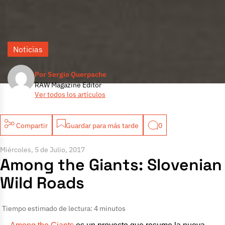
Noticias
Por Sergio Querpache
RAW Magazine Editor
Ver todos los artículos
Compartir
Guardar para más tarde
0
Miércoles, 5 de Julio, 2017
Among the Giants: Slovenian
Wild Roads
Tiempo estimado de lectura: 4 minutos