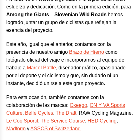
esfuerzo y dedicación. Como en la primera edición, para
Among the Giants – Slovenian Wild Roads
hemos
logrado juntar un grupo de ciclistas que reflejan la
esencia del proyecto.
Este año, igual que el anterior, contamos con la
presencia de nuestro amigo
Brazo de Hierro
como
fotógrafo oficial del viaje e incorporamos al equipo de
trabajo a
Marcel Batlle
, diseñador gráfico, apasionado
por el deporte y el ciclismo y que, sin dudarlo ni un
instante, decidió unirse a este gran proyecto.
Para esta ocasión, también contamos con la
colaboración de las marcas:
Oxeego
,
ON Y VA Sports
Culture
,
Bellé Cycles
,
The Draft
, RAW Cycling Magazine,
Le Coq Sportif
,
The Service Course
,
HED Cycling
,
Madform
y
ASSOS of Switzerland
.