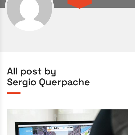
All post by
Sergio Querpache