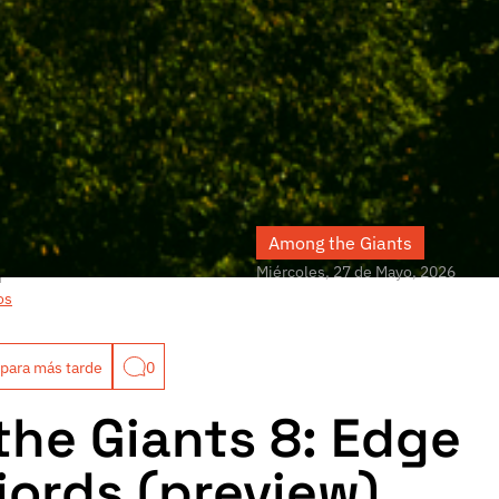
Among the Giants
Miércoles, 27 de Mayo, 2026
r
os
para más tarde
0
he Giants 8: Edge
jords (preview)