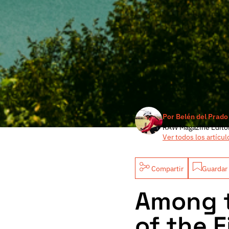
Por Belén del Prado
RAW Magazine Edito
Ver todos los artícul
Compartir
Guardar 
Among t
of the F