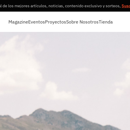
 de los mejores artículos, noticias, contenido exclusivo y sorteos,
Sus
Magazine
Eventos
Proyectos
Sobre Nosotros
Tienda