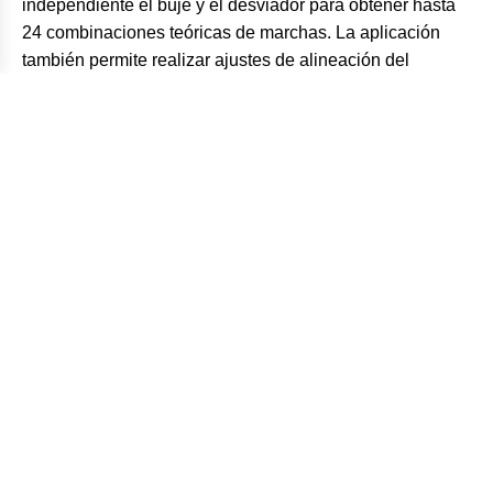
independiente el buje y el desviador para obtener hasta
24 combinaciones teóricas de marchas. La aplicación
también permite realizar ajustes de alineación del
desviador y monitorear la batería. Toda la comunicación
inalámbrica entre los mandos, el desviador y el eje
pasante inteligente propietario —que alberga la
electrónica y alimentación del buje— se realiza mediante
Bluetooth, mientras que una señal ANT+ puede transmitir
datos de marchas y batería a dispositivos compatibles.
El ecosistema Vistar // Powershift es una colección
detallada de componentes diseñados específicamente.
El desviador trasero Vistar RD-G8000E está fabricado
con una aleación forjada y fibra de carbono, cuenta con
un embrague ajustable y es compatible con cassettes de
hasta 40 dientes para gravel. Los cassettes monobloque
de acero CS-CL8000, diseñados específicamente para la
interfaz del buje Powershift, están disponibles en cuatro