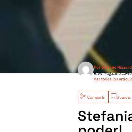
Por Stefano Rizzard
RAW Magazine co-fo
Ver todos los artícul
Compartir
Guardar 
Stefania
poder!