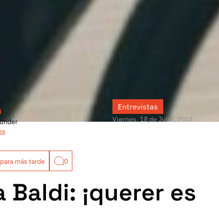
Entrevistas
i
Viernes, 18 de Julio, 2014
under
os
para más tarde
0
 Baldi: ¡querer es