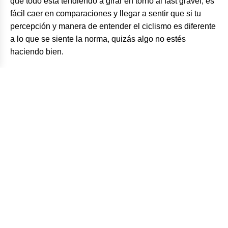
que todo está tendiendo a girar en torno al fast gravel, es
fácil caer en comparaciones y llegar a sentir que si tu
percepción y manera de entender el ciclismo es diferente
a lo que se siente la norma, quizás algo no estés
haciendo bien.
“Si me tengo que parar y tomar una foto
de una flor, lo hago y me da igual; es lo
que quiero en ese momento […] Me lo he
pasado bien a mi manera” – Sami Sauri
Cruzando montañas, ríos y límites
Sami tiene vacíos que no recuerda y momentos que no
olvidará. Fueron 10 días, 17 horas y 22 minutos de
sentimientos encontrados. Tramos de 400 km alejada de
la civilización, horas sin ver a nadie, segmentos hike-a-
bike de 30 km, temperaturas bajo cero, más de 24 h sin