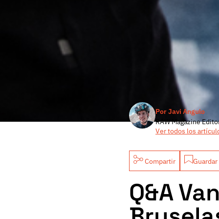
Por Javi Angulo
RAW Magazine Edito
Ver todos los artícul
Compartir
Guardar 
Q&A Va
Brusela