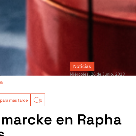
Noticias
Miércoles, 26 de Junio, 2019
r
os
para más tarde
0
nmarcke en Rapha
s