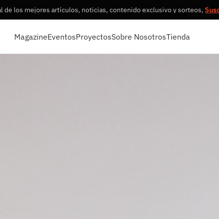
 de los mejores artículos, noticias, contenido exclusivo y sorteos,
Sus
Magazine
Eventos
Proyectos
Sobre Nosotros
Tienda