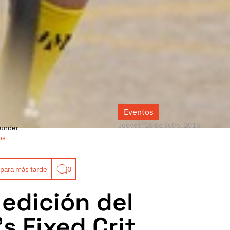
Eventos
Jueves, 16 de Julio, 2015
under
os
para más tarde
0
 edición del
s Fixed Crit