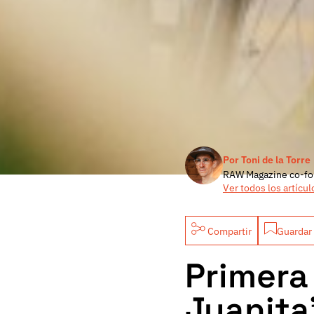
Por Toni de la Torre
RAW Magazine co-fo
Ver todos los artícul
Compartir
Guardar 
Primera
Juanita’