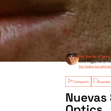
Por Toni de la Torre
RAW Magazine co-fo
Ver todos los artícul
Compartir
Guardar 
Nuevas 
Optics