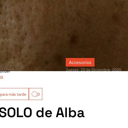
Accesorios
Jueves, 10 de Diciembre, 2020
under
os
para más tarde
0
SOLO de Alba