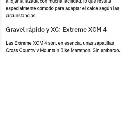
aflojar la lazada con mucha facilidad, lo que resulta
especialmente cómodo para adaptar el calce según las
circunstancias.
Gravel rápido y XC: Extreme XCM 4
Las Extreme XCM 4 son, en esencia, unas zapatillas
Cross Country y Mountain Bike Marathon. Sin embargo,
dada la popularidad actual de las carreras de gravel en
las que se requiere un alto rendimiento y alta velocidad,
encontramos que este par de zapatos cumple con todos
los requisitos para convertirse en la elección perfecta
también para este tipo de competición.