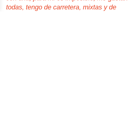
todas, tengo de carretera, mixtas y de
pista. Las que colecciono no son de las
grandes marcas, prefiero cosas
diferentes, como por ejemplo una bicicleta
de pista Juaneda, que fue un constructor
francés que hacia bicicletas a medida
para profesionales en los años 70’s.
Háblanos de tus proyectos de futuro
Bueno, creo que seguir la misma línea,
fue la idea desde el comienzo. Quiero que
no solo sea una tienda más de bicicletas.
No quiero hacer una mega empresa pero
si aumentar la capacidad de trabajo,