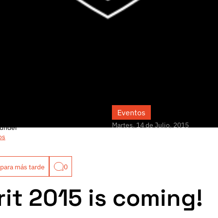
Eventos
Martes, 14 de Julio, 2015
under
os
para más tarde
0
rit 2015 is coming!