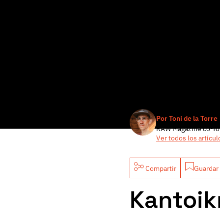
Por Toni de la Torre
RAW Magazine co-fo
Ver todos los artícul
Compartir
Guardar 
Kantoik