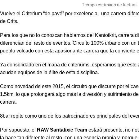
Tiempo estimado de lectura:
Vuelve el Criterium “de pavé” por excelencia, una carrera dif
de Crits.
Para los que no lo conozcan hablamos del Kantoikrit, carrera d
diferencian del resto de eventos. Circuito 100% urbano con un
pueblo volcado con esta apasionante carrera que la convierte e
Ya consolidado en el mapa de criteriums, esperamos que este 
acudan equipos de la élite de esta disciplina.
Como novedad de este 2015, el circuito que discurre por el casc
1.5km, lo que prolongará algo más la diversión y sufrimiento d
carrera.
8bar repite como uno de los patrocinadores principales del ev
Por supuesto, el
RAW Santafixie Team
estará presente, no no
la hace tan diferente al resto, con una esencia propia y, porque