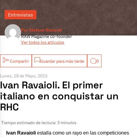
Entrevistas
Por Stefano Rizzardi
RAW Magazine co-founder
Ver todos los artículos
Compartir
Guardar para más tarde
0
Lunes, 18 de Mayo, 2015
Ivan Ravaioli. El primer
italiano en conquistar un
RHC
Tiempo estimado de lectura: 3 minutos
Ivan Ravaioli
estalla como un rayo en las competiciones