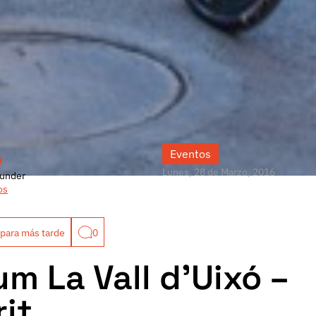
Eventos
i
Lunes, 28 de Marzo, 2016
under
os
para más tarde
0
ium La Vall d’Uixó –
rit