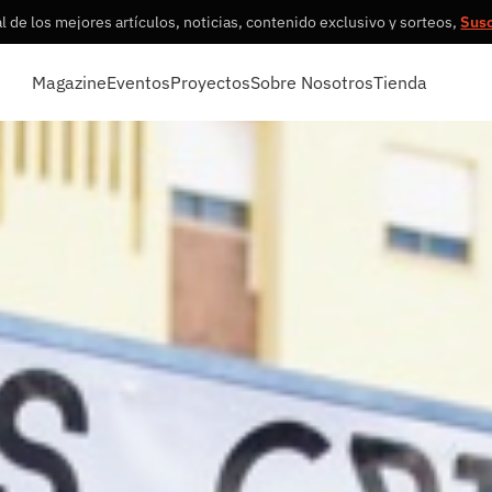
 de los mejores artículos, noticias, contenido exclusivo y sorteos,
Sus
Magazine
Eventos
Proyectos
Sobre Nosotros
Tienda