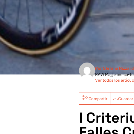
Por Stefano Rizzard
RAW Magazine co-fo
Ver todos los artícul
Compartir
Guardar 
I Criter
Falles C