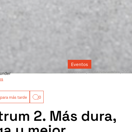
Eventos
Miércoles, 23 de Noviembre, 2016
under
os
para más tarde
0
rum 2. Más dura,
ga y mejor.