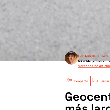
Por Toni de la Torre
RAW Magazine co-fo
Ver todos los artícul
Compartir
Guardar 
Geocent
más lar