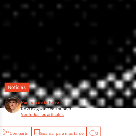
Noticias
Por Toni de la Torre
RAW Magazine co-founder
Ver todos los artículos
Compartir
Guardar para más tarde
0