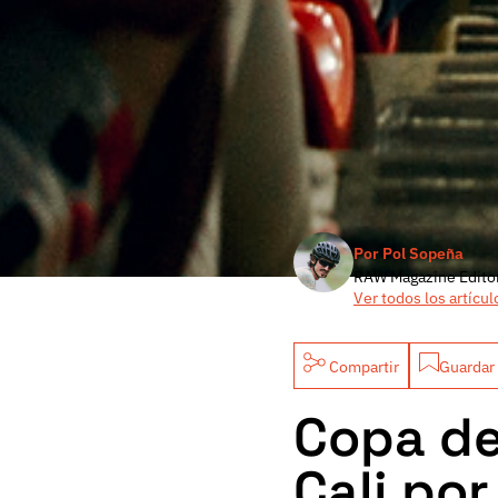
Por Pol Sopeña
RAW Magazine Edito
Ver todos los artícul
Compartir
Guardar 
Copa de
Cali por