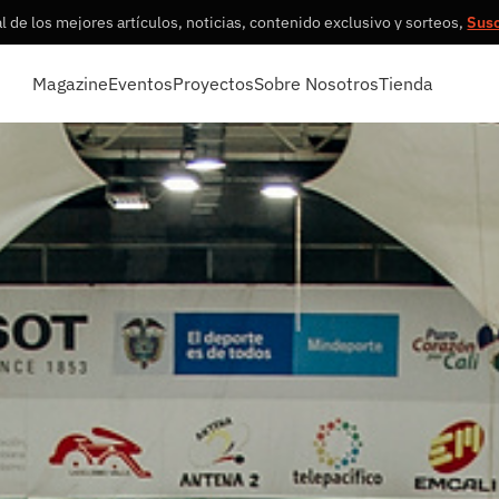
 de los mejores artículos, noticias, contenido exclusivo y sorteos,
Sus
Magazine
Eventos
Proyectos
Sobre Nosotros
Tienda