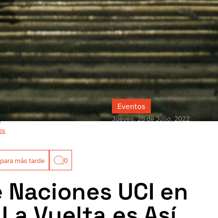
Eventos
Jueves, 28 de Julio, 2022
r
os
para más tarde
0
 Naciones UCI en
 La Vuelta es Así