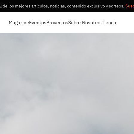
 de los mejores artículos, noticias, contenido exclusivo y sorteos,
Sus
Magazine
Eventos
Proyectos
Sobre Nosotros
Tienda