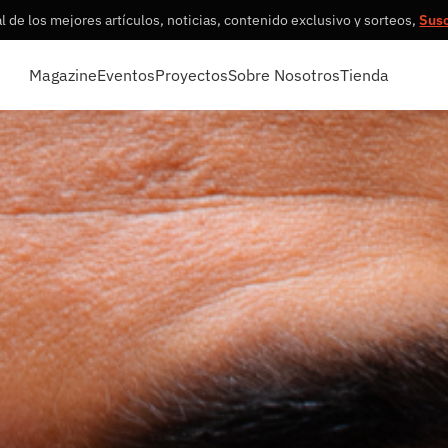
 de los mejores artículos, noticias, contenido exclusivo y sorteos,
Sus
Magazine
Eventos
Proyectos
Sobre Nosotros
Tienda