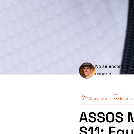
No se encontró in
usuario.
Compartir
Guardar 
ASSOS M
S11: Equ