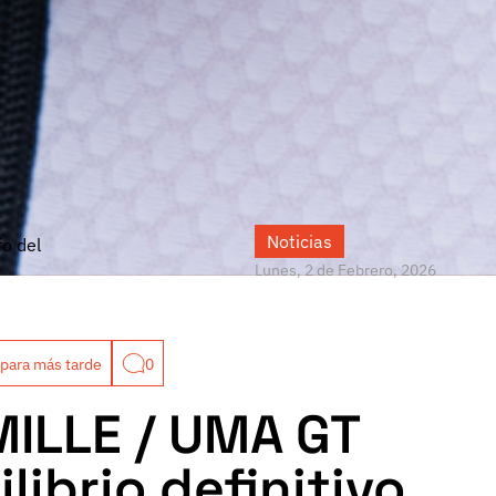
Noticias
fo del
Lunes, 2 de Febrero, 2026
para más tarde
0
ILLE / UMA GT
ilibrio definitivo