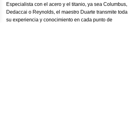
Especialista con el acero y el titanio, ya sea Columbus,
Dedaccai o Reynolds, el maestro Duarte transmite toda
su experiencia y conocimiento en cada punto de
soldadura que aplica sobre la tubería escogida. Cada
detalle importa, y por eso Fabio mima todas y cada una
de las bicis que salen o entran a su taller. Controlan todo
el proceso: diseño, fabricación, montaje y pintura,
además de crear incluso sus propios dropouts u otras
piezas según la necesidad de cada proyecto.
“Todas las bicis son únicas para mí, y en
cada una de ellas hay un pedacito de
nuestra historia.”
Desde el instante en el que el cliente toma la decisión de
adquirir una bicicleta Duarte, es asesorado y
acompañado para que, además de una bici exclusiva y
hecha a medida, también viva una experiencia única