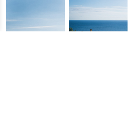
La única parada organizada estaba en Positano, y a
partir de entonces fue cuestión de seguir la línea costera
hasta llegar a la provincia de Cosenza, donde se
dirigieron a Reggio Calabria a través de la cordillera de
los Apeninos, que se extiende por toda la Italia