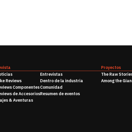
evista
Proyectos
ticias
Entrevistas
The Raw Storie
ike Reviews
Dentro de la industria
Among the Gian
eviews Componentes
Comunidad
eviews de Accesorios
Resumen de eventos
ajes & Aventuras