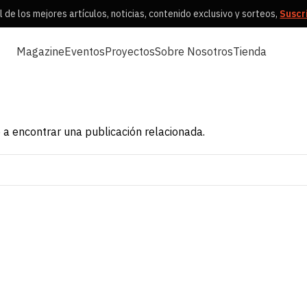
de los mejores artículos, noticias, contenido exclusivo y sorteos,
Susc
Magazine
Eventos
Proyectos
Sobre Nosotros
Tienda
 a encontrar una publicación relacionada.